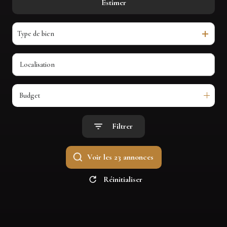
Estimer
De l'ancien
avis
clients
Type de bien
contact
Budget
Filtrer
Voir les
23
annonces
Réinitialiser