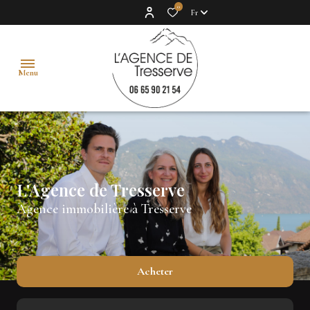
0
Fr
Menu
accueil
acheter
L'Agence de Tresserve
vendre
Agence immobilière à Tresserve
estimer
vendus
Acheter
l'agence