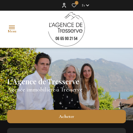
0
Fr
Menu
accueil
acheter
L'Agence de Tresserve
vendre
Agence immobilière à Tresserve
estimer
vendus
Acheter
l'agence