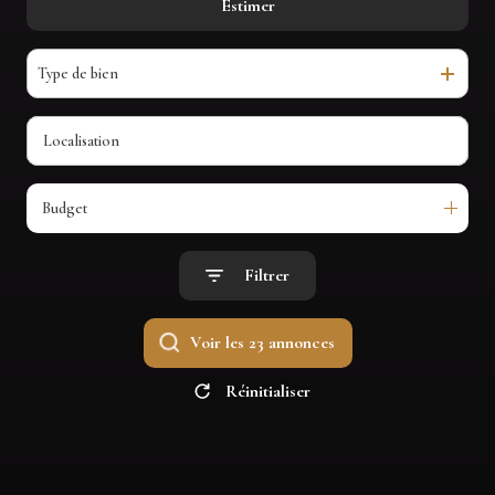
Estimer
De l'ancien
avis
clients
Type de bien
contact
Budget
Filtrer
Voir les
23
annonces
Réinitialiser